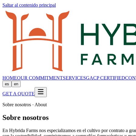
Saltar al contenido principal
HOME
OUR COMMITMENT
SERVICES
GACP CERTIFIED
CON
es
en
GET A QUOTE
Sobre nosotros · About
Sobre nosotros
En Hybrida Farms nos especializamos en el cultivo por contrato a gra
con la sostenibilidad, suministramos a compañías farmacéuticas y marc