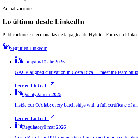
Actualizaciones
Lo último desde LinkedIn
Publicaciones seleccionadas de la página de Hybrida Farms en LinkedI
Seguir en LinkedIn
Company
10 abr 2026
GACP-aligned cultivation in Costa Rica — meet the team buildin
Leer en LinkedIn
Quality
22 mar 2026
Inside our QA lab: every batch ships with a full certificate of 
Leer en LinkedIn
Regulatory
8 mar 2026
Costa Rica Law 10113 in practice: how export-grade cultivatio