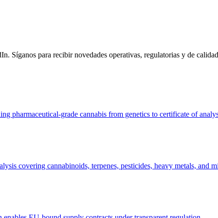
n. Síganos para recibir novedades operativas, regulatorias y de calidad
g pharmaceutical-grade cannabis from genetics to certificate of analys
analysis covering cannabinoids, terpenes, pesticides, heavy metals, and m
n enables EU-bound supply contracts under transparent regulation.