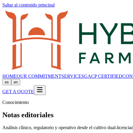
Saltar al contenido principal
HOME
OUR COMMITMENT
SERVICES
GACP CERTIFIED
CON
es
en
GET A QUOTE
Conocimiento
Notas editoriales
Análisis clínico, regulatorio y operativo desde el cultivo dual-licenci