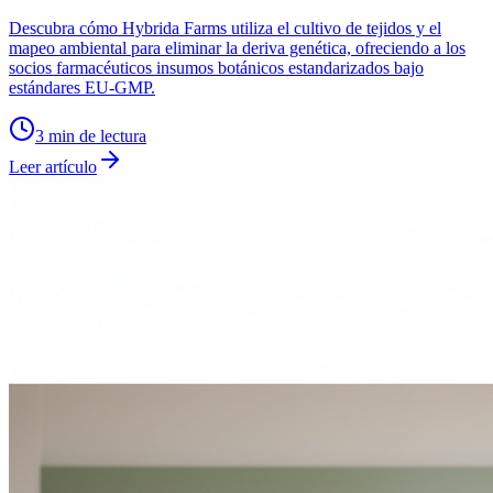
Descubra cómo Hybrida Farms utiliza el cultivo de tejidos y el
mapeo ambiental para eliminar la deriva genética, ofreciendo a los
socios farmacéuticos insumos botánicos estandarizados bajo
estándares EU-GMP.
3
min de lectura
Leer artículo