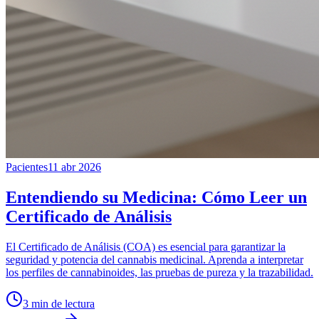
Pacientes
11 abr 2026
Entendiendo su Medicina: Cómo Leer un
Certificado de Análisis
El Certificado de Análisis (COA) es esencial para garantizar la
seguridad y potencia del cannabis medicinal. Aprenda a interpretar
los perfiles de cannabinoides, las pruebas de pureza y la trazabilidad.
3
min de lectura