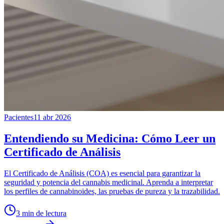
Pacientes
11 abr 2026
Entendiendo su Medicina: Cómo Leer un
Certificado de Análisis
El Certificado de Análisis (COA) es esencial para garantizar la
seguridad y potencia del cannabis medicinal. Aprenda a interpretar
los perfiles de cannabinoides, las pruebas de pureza y la trazabilidad.
3
min de lectura