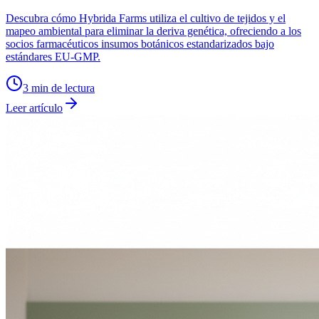
Descubra cómo Hybrida Farms utiliza el cultivo de tejidos y el
mapeo ambiental para eliminar la deriva genética, ofreciendo a los
socios farmacéuticos insumos botánicos estandarizados bajo
estándares EU-GMP.
3
min de lectura
Leer artículo