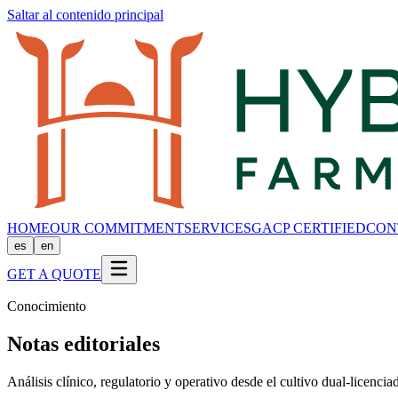
Saltar al contenido principal
HOME
OUR COMMITMENT
SERVICES
GACP CERTIFIED
CON
es
en
GET A QUOTE
Conocimiento
Notas editoriales
Análisis clínico, regulatorio y operativo desde el cultivo dual-licenci