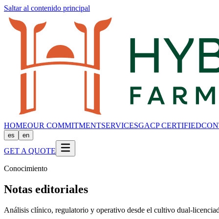
Saltar al contenido principal
HOME
OUR COMMITMENT
SERVICES
GACP CERTIFIED
CON
es
en
GET A QUOTE
Conocimiento
Notas editoriales
Análisis clínico, regulatorio y operativo desde el cultivo dual-licenci