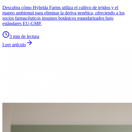
Descubra cómo Hybrida Farms utiliza el cultivo de tejidos y el
mapeo ambiental para eliminar la deriva genética, ofreciendo a los
socios farmacéuticos insumos botánicos estandarizados bajo
estándares EU-GMP.
3
min de lectura
Leer artículo