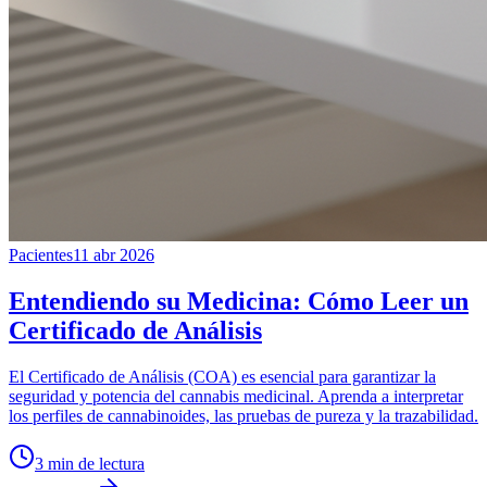
Pacientes
11 abr 2026
Entendiendo su Medicina: Cómo Leer un
Certificado de Análisis
El Certificado de Análisis (COA) es esencial para garantizar la
seguridad y potencia del cannabis medicinal. Aprenda a interpretar
los perfiles de cannabinoides, las pruebas de pureza y la trazabilidad.
3
min de lectura