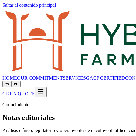
Saltar al contenido principal
HOME
OUR COMMITMENT
SERVICES
GACP CERTIFIED
CON
es
en
GET A QUOTE
Conocimiento
Notas editoriales
Análisis clínico, regulatorio y operativo desde el cultivo dual-licenci