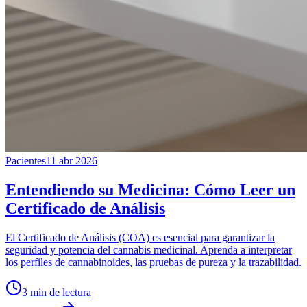
Pacientes
11 abr 2026
Entendiendo su Medicina: Cómo Leer un
Certificado de Análisis
El Certificado de Análisis (COA) es esencial para garantizar la
seguridad y potencia del cannabis medicinal. Aprenda a interpretar
los perfiles de cannabinoides, las pruebas de pureza y la trazabilidad.
3
min de lectura