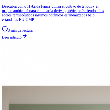
Descubra cómo Hybrida Farms utiliza el cultivo de tejidos y el
mapeo ambiental para eliminar la deriva genética, ofreciendo a los
socios farmacéuticos insumos botánicos estandarizados bajo
estándares EU-GMP.
3
min de lectura
Leer artículo