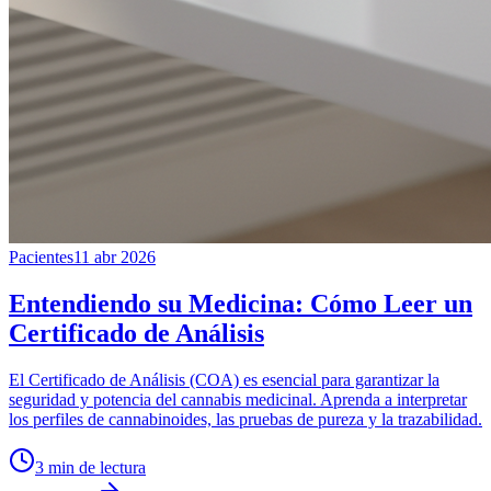
Pacientes
11 abr 2026
Entendiendo su Medicina: Cómo Leer un
Certificado de Análisis
El Certificado de Análisis (COA) es esencial para garantizar la
seguridad y potencia del cannabis medicinal. Aprenda a interpretar
los perfiles de cannabinoides, las pruebas de pureza y la trazabilidad.
3
min de lectura