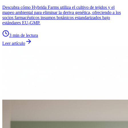
Descubra cómo Hybrida Farms utiliza el cultivo de tejidos y el
mapeo ambiental para eliminar la deriva genética, ofreciendo a los
socios farmacéuticos insumos botánicos estandarizados bajo
estándares EU-GMP.
3
min de lectura
Leer artículo