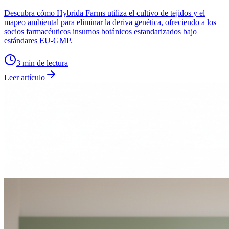
Descubra cómo Hybrida Farms utiliza el cultivo de tejidos y el
mapeo ambiental para eliminar la deriva genética, ofreciendo a los
socios farmacéuticos insumos botánicos estandarizados bajo
estándares EU-GMP.
3
min de lectura
Leer artículo