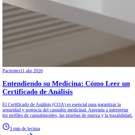
Pacientes
11 abr 2026
Entendiendo su Medicina: Cómo Leer un
Certificado de Análisis
El Certificado de Análisis (COA) es esencial para garantizar la
seguridad y potencia del cannabis medicinal. Aprenda a interpretar
los perfiles de cannabinoides, las pruebas de pureza y la trazabilidad.
3
min de lectura