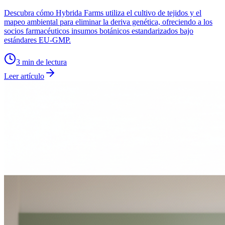
Descubra cómo Hybrida Farms utiliza el cultivo de tejidos y el
mapeo ambiental para eliminar la deriva genética, ofreciendo a los
socios farmacéuticos insumos botánicos estandarizados bajo
estándares EU-GMP.
3
min de lectura
Leer artículo