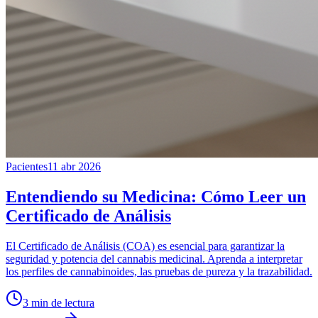
Pacientes
11 abr 2026
Entendiendo su Medicina: Cómo Leer un
Certificado de Análisis
El Certificado de Análisis (COA) es esencial para garantizar la
seguridad y potencia del cannabis medicinal. Aprenda a interpretar
los perfiles de cannabinoides, las pruebas de pureza y la trazabilidad.
3
min de lectura