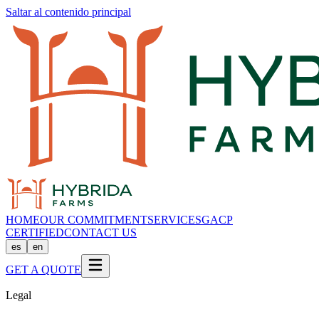
Saltar al contenido principal
HOME
OUR COMMITMENT
SERVICES
GACP
CERTIFIED
CONTACT US
es
en
GET A QUOTE
Legal