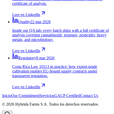
certificate of analysis.
Leer en LinkedIn
Quality
22 mar 2026
Inside our QA lab: every batch ships with a full certificate of
analysis covering cannabinoids, terpenes, pesticides, heavy
metals, and microbiology.
Leer en LinkedIn
Regulatory
8 mar 2026
Costa Rica Law 10113 in practice: how export-grade
cultivation enables EU-bound supply contracts under
transparent regulation.
Leer en LinkedIn
Inicio
Our Commitment
Servicios
GACP Certified
Contact Us
©
2026
Hybrida Farms S.A.
Todos los derechos reservados.