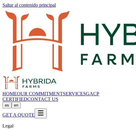
Saltar al contenido principal
HOME
OUR COMMITMENT
SERVICES
GACP
CERTIFIED
CONTACT US
es
en
GET A QUOTE
Legal