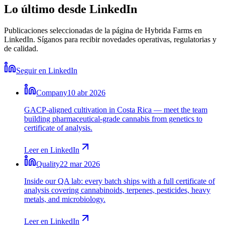
Lo último desde LinkedIn
Publicaciones seleccionadas de la página de Hybrida Farms en
LinkedIn. Síganos para recibir novedades operativas, regulatorias y
de calidad.
Seguir en LinkedIn
Company
10 abr 2026
GACP-aligned cultivation in Costa Rica — meet the team
building pharmaceutical-grade cannabis from genetics to
certificate of analysis.
Leer en LinkedIn
Quality
22 mar 2026
Inside our QA lab: every batch ships with a full certificate of
analysis covering cannabinoids, terpenes, pesticides, heavy
metals, and microbiology.
Leer en LinkedIn