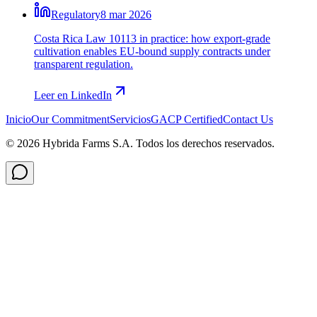
Regulatory
8 mar 2026
Costa Rica Law 10113 in practice: how export-grade
cultivation enables EU-bound supply contracts under
transparent regulation.
Leer en LinkedIn
Inicio
Our Commitment
Servicios
GACP Certified
Contact Us
©
2026
Hybrida Farms S.A.
Todos los derechos reservados.