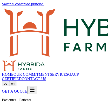
Saltar al contenido principal
HOME
OUR COMMITMENT
SERVICES
GACP
CERTIFIED
CONTACT US
es
en
GET A QUOTE
Pacientes · Patients