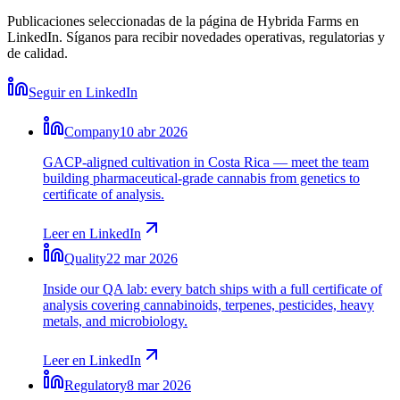
Publicaciones seleccionadas de la página de Hybrida Farms en
LinkedIn. Síganos para recibir novedades operativas, regulatorias y
de calidad.
Seguir en LinkedIn
Company
10 abr 2026
GACP-aligned cultivation in Costa Rica — meet the team
building pharmaceutical-grade cannabis from genetics to
certificate of analysis.
Leer en LinkedIn
Quality
22 mar 2026
Inside our QA lab: every batch ships with a full certificate of
analysis covering cannabinoids, terpenes, pesticides, heavy
metals, and microbiology.
Leer en LinkedIn
Regulatory
8 mar 2026