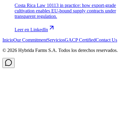
Costa Rica Law 10113 in practice: how export-grade
cultivation enables EU-bound supply contracts under
transparent regulation.
Leer en LinkedIn
Inicio
Our Commitment
Servicios
GACP Certified
Contact Us
©
2026
Hybrida Farms S.A.
Todos los derechos reservados.